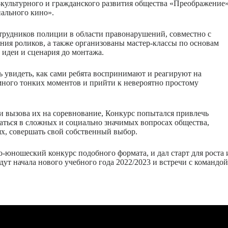
-культурного и гражданского развития общества «Преображение
иального кино».
трудников полиции в области правонарушений, совместно с
ия роликов, а также организованы мастер-классы по основам
 идеи и сценария до монтажа.
ь увидеть, как сами ребята воспринимают и реагируют на
много тонких моментов и прийти к невероятно простому
и вызова их на соревнование, Конкурс попытался привлечь
аться в сложных и социально значимых вопросах общества,
ях, совершать свой собственный выбор.
о-юношеский конкурс подобного формата, и дал старт для роста 
ут начала нового учебного года 2022/2023 и встречи с командо