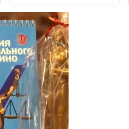
практическая
конференция
«Руководители
блокадного
города»