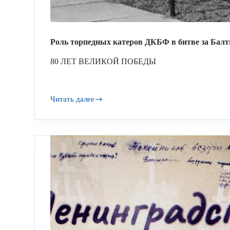
Роль торпедных катеров ДКБФ в битве за Балти
80 ЛЕТ ВЕЛИКОЙ ПОБЕДЫ
Читать далее
Роль
торпедных
катеров
ДКБФ
в битве
за Балтику
1941‑1945 гг