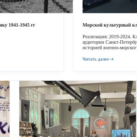
ку 1941‑1945 гг
Морской культурный кл
Реализация: 2019-2024. 
аудитории Санкт-Петербу
историей военно-морског
Читать далее
Морской
культурный
клуб
«Юнги флагманского
корабля»